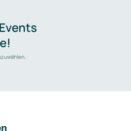
 Events
e!
zuwählen.
en