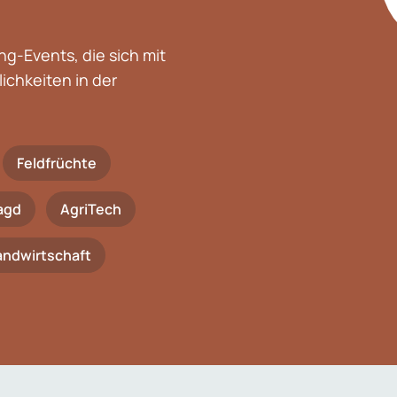
g-Events, die sich mit
chkeiten in der
Feldfrüchte
agd
AgriTech
Landwirtschaft