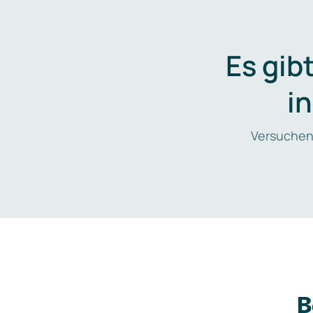
Es gib
i
Versuchen
B