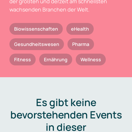
der größten und derzeit am schnellsten
wachsenden Branchen der Welt.
Biowissenschaften
eHealth
Gesundheitswesen
Pharma
Fitness
Ernährung
Wellness
Es gibt keine
bevorstehenden Events
in dieser