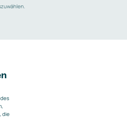
zuwählen.
en
ides
m,
, die