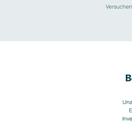
Versuchen
B
Una
E
Inve