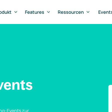
odukt
Features
Ressourcen
Event
vents
ng-Events zur