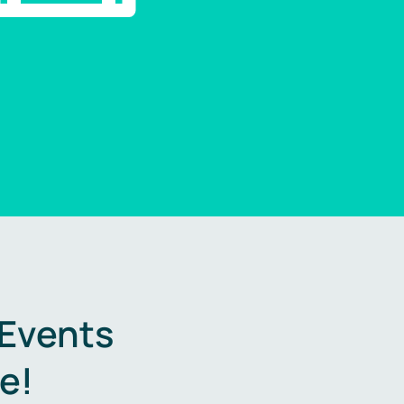
 Events
e!