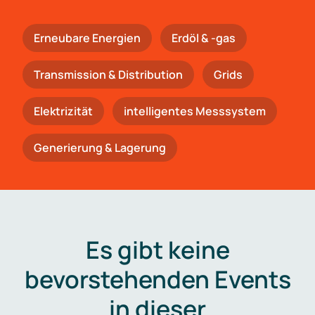
Erneubare Energien
Erdöl & -gas
Trans­mis­si­on & Distribution
Grids
Elektrizität
intelligentes Messsystem
Generierung & Lagerung
Es gibt keine
bevorstehenden Events
in dieser