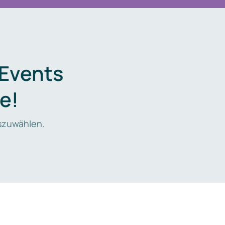
 Events
e!
zuwählen.