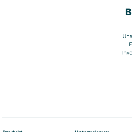
B
Una
E
Inve
Footer-Navigation