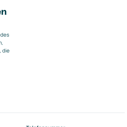
en
ides
m,
, die