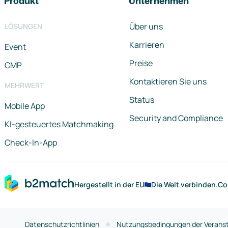
Produkt
Unternehmen
Über uns
LÖSUNGEN
Karrieren
Event
Preise
CMP
Kontaktieren Sie uns
MEHRWERT
Status
Mobile App
Security and Compliance
KI-gesteuertes Matchmaking
Check-In-App
Hergestellt in der EU
Die Welt verbinden.
Co
Datenschutzrichtlinien
Nutzungsbedingungen der Veranst