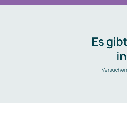
Es gib
i
Versuchen