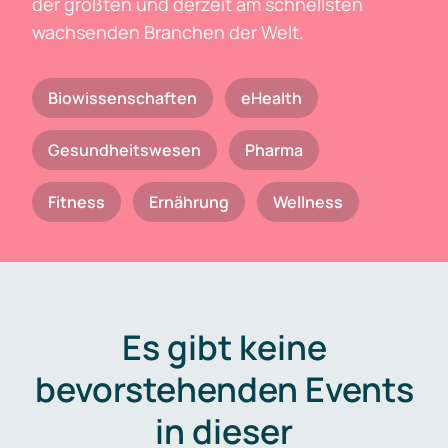
der größten und derzeit am schnellsten
wachsenden Branchen der Welt.
Biowissenschaften
eHealth
Gesundheitswesen
Pharma
Fitness
Ernährung
Wellness
Es gibt keine
bevorstehenden Events
in dieser