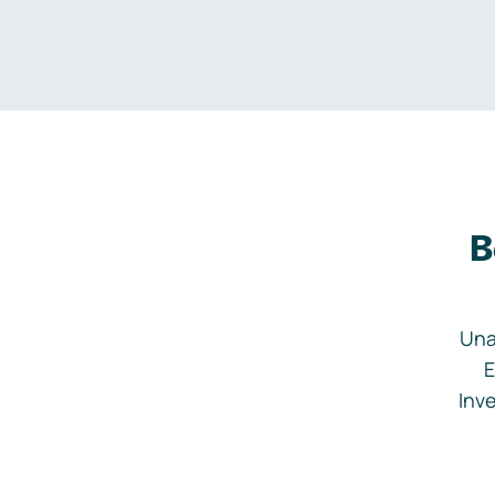
B
Una
E
Inve