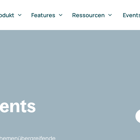
odukt
Features
Ressourcen
Event
vents
, themenübergreifende