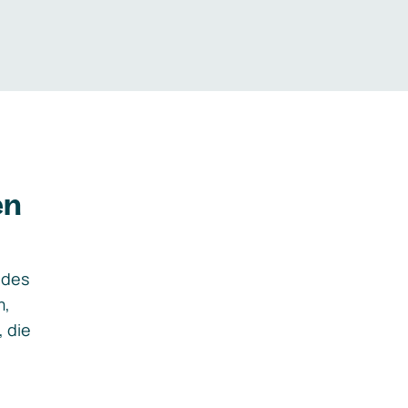
en
ides
m,
, die