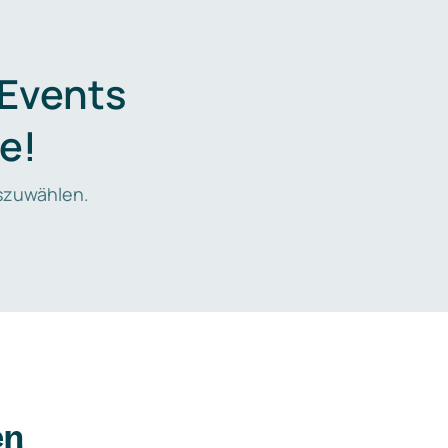
 Events
e!
zuwählen.
en