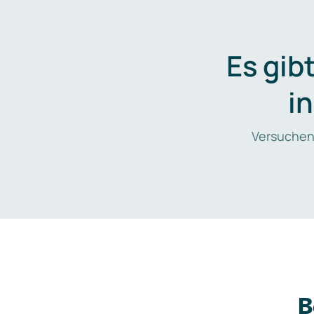
Es gib
i
Versuchen
B