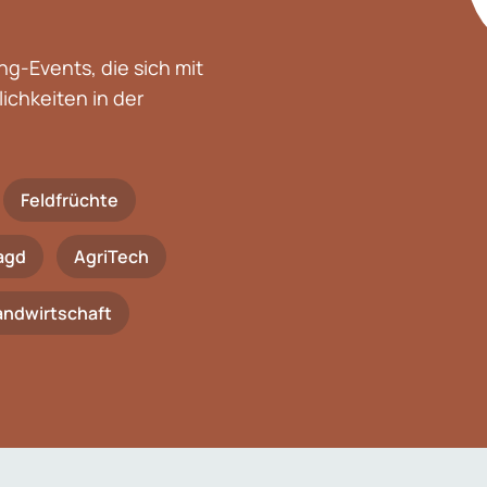
g-Events, die sich mit
chkeiten in der
Feldfrüchte
agd
AgriTech
Landwirtschaft