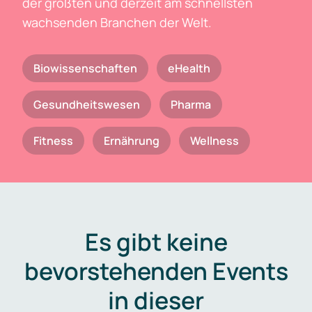
der größten und derzeit am schnellsten
wachsenden Branchen der Welt.
Biowissenschaften
eHealth
Gesundheitswesen
Pharma
Fitness
Ernährung
Wellness
Es gibt keine
bevorstehenden Events
in dieser