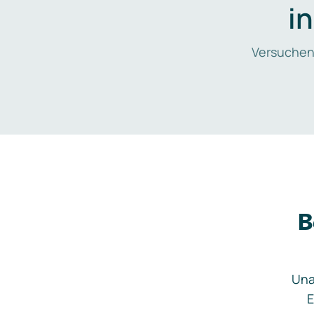
i
Versuchen
B
Una
E