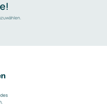
e!
zuwählen.
en
ides
m,