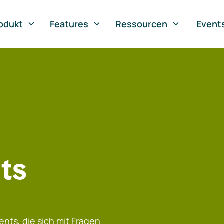
odukt
Features
Ressourcen
Event
ts
nts, die sich mit Fragen