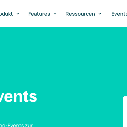
odukt
Features
Ressourcen
Event
vents
ng-Events zur