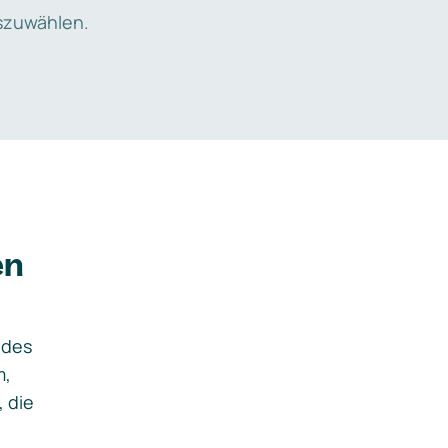
zuwählen.
en
ides
m,
, die