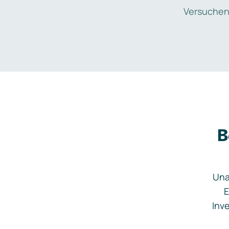
Versuchen
B
Una
E
Inve