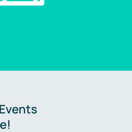
 Events
e!