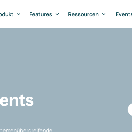
odukt
Features
Ressourcen
Event
vents
, themenübergreifende