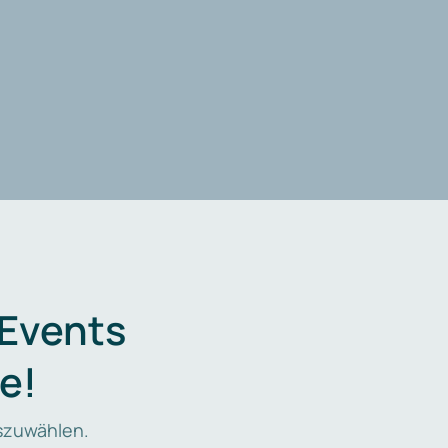
 Events
e!
zuwählen.