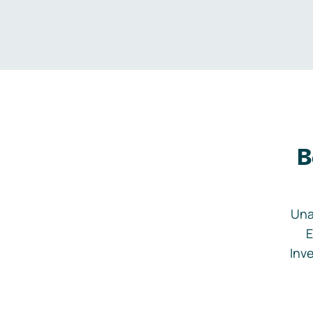
B
Una
E
Inve