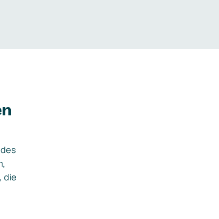
en
ides
m,
, die