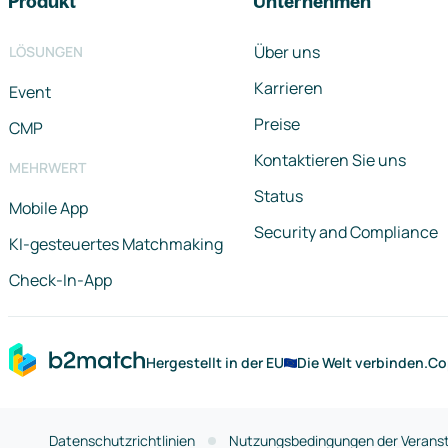
Produkt
Unternehmen
Über uns
LÖSUNGEN
Karrieren
Event
Preise
CMP
Kontaktieren Sie uns
MEHRWERT
Status
Mobile App
Security and Compliance
KI-gesteuertes Matchmaking
Check-In-App
Hergestellt in der EU
Die Welt verbinden.
Co
Datenschutzrichtlinien
Nutzungsbedingungen der Veranst