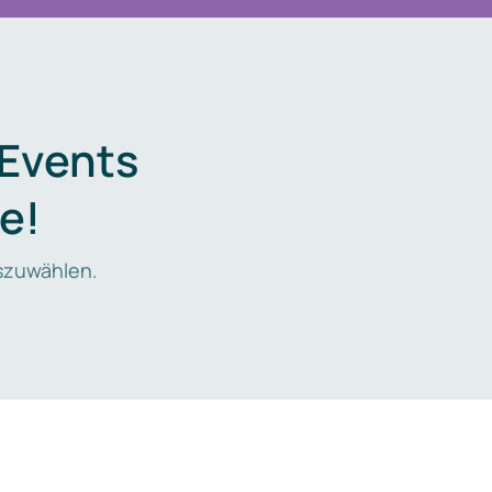
 Events
e!
zuwählen.