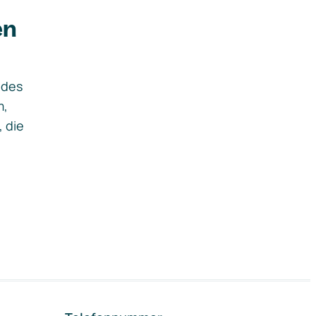
en
ides
m,
, die