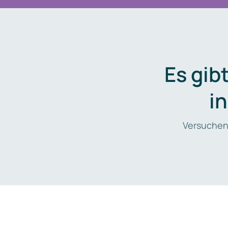
Es gib
i
Versuchen