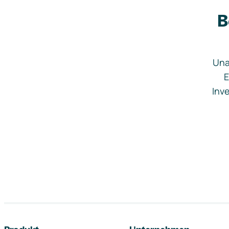
B
Una
E
Inve
Footer-Navigation