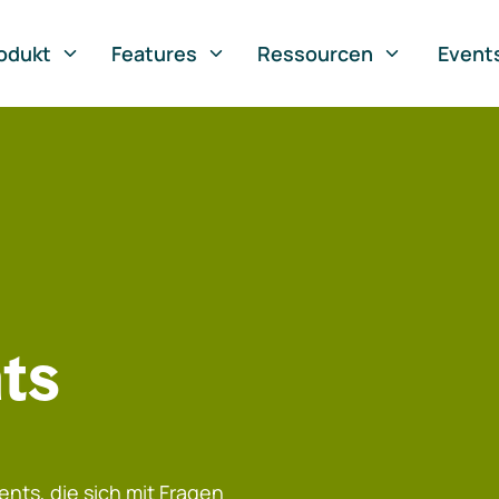
odukt
Features
Ressourcen
Event
ts
nts, die sich mit Fragen