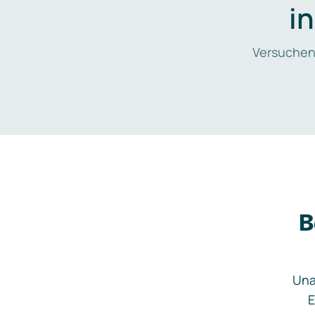
i
Versuchen
B
Una
E