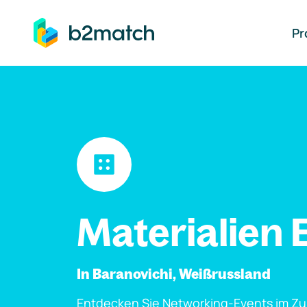
auptinhalt springen
Pr
Materialien 
In Baranovichi, Weißrussland
Entdecken Sie Networking-Events im Z