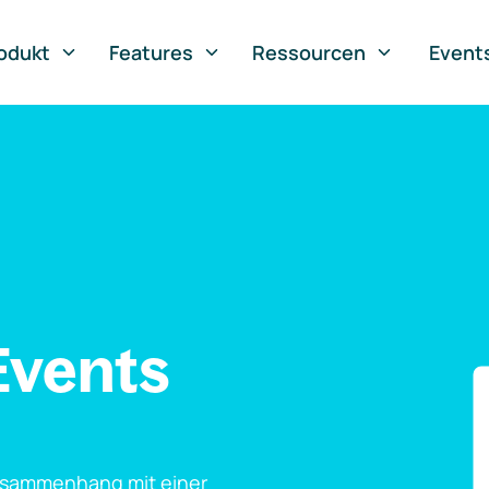
odukt
Features
Ressourcen
Event
Events
usammenhang mit einer