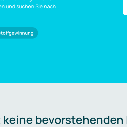
en und suchen Sie nach
stoffgewinnung
t keine bevorstehenden