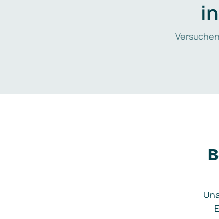
i
Versuchen
B
Una
E