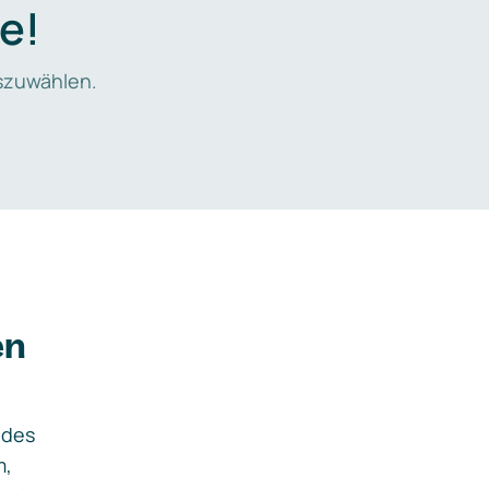
e!
zuwählen.
en
ides
m,