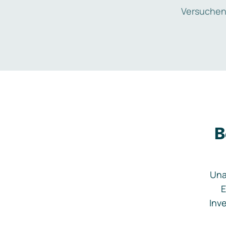
Versuchen
B
Una
E
Inve