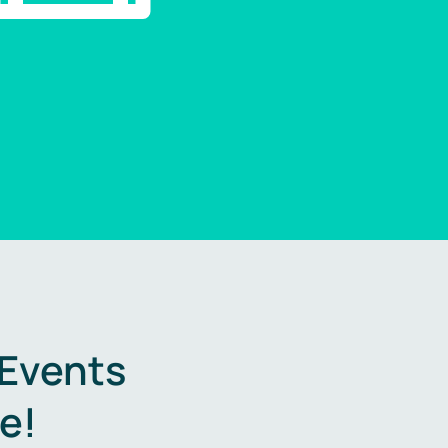
 Events
e!