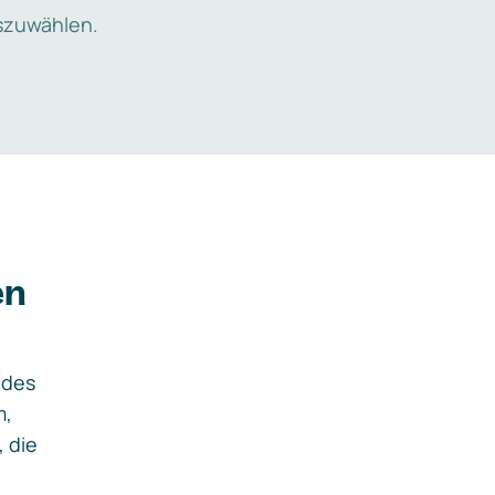
zuwählen.
en
ides
m,
, die