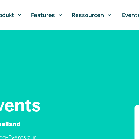
odukt
Features
Ressourcen
Event
vents
hailand
ng-Events zur