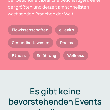
der Gesundheitsbranche beschäftigen, einer
der größten und derzeit am schnellsten
wachsenden Branchen der Welt.
Biowissenschaften
eHealth
Gesundheitswesen
Pharma
Fitness
Ernährung
Wellness
Es gibt keine
bevorstehenden Events