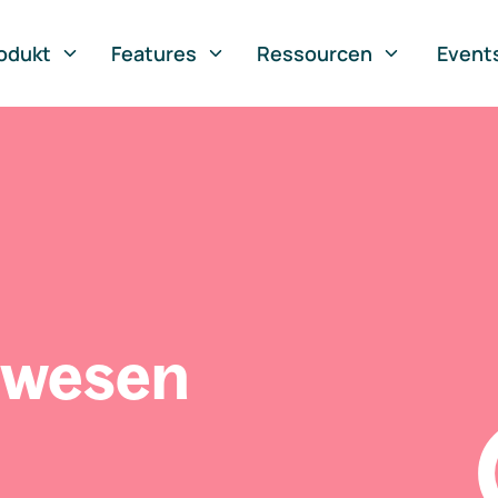
odukt
Features
Ressourcen
Event
swesen