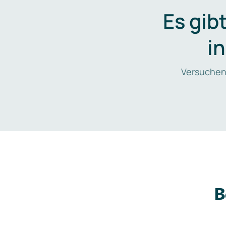
Es gib
i
Versuchen
B