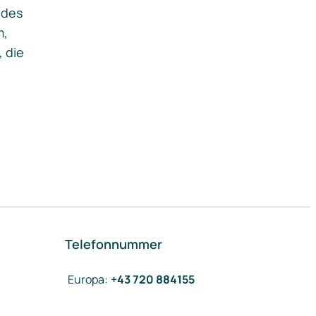
ides
m,
, die
Telefonnummer
Europa
:
+43 720 884155