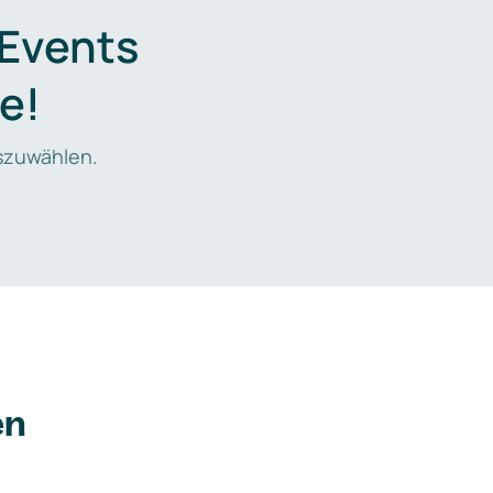
 Events
e!
zuwählen.
en