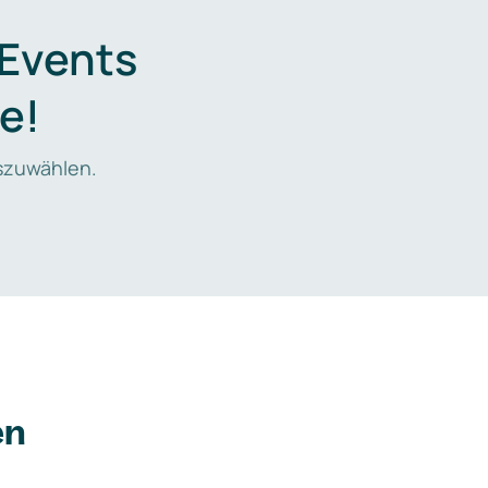
 Events
e!
zuwählen.
en