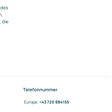
ides
m,
, die
Telefonnummer
Europa
:
+43 720 884155