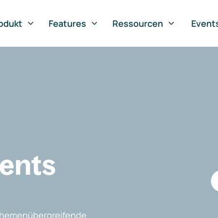
odukt
Features
Ressourcen
Event
vents
, themenübergreifende