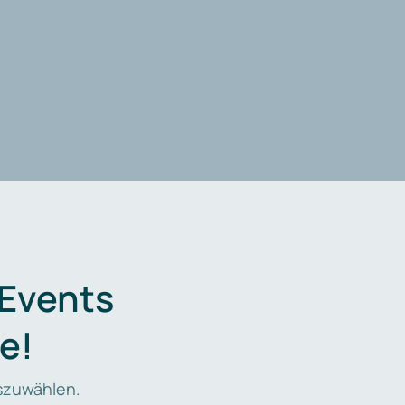
 Events
e!
zuwählen.