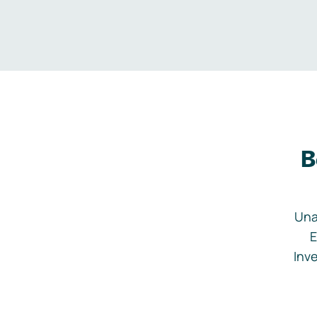
B
Una
E
Inve