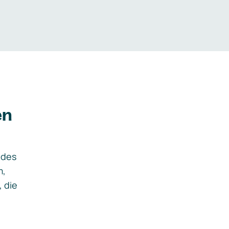
en
ides
m,
, die