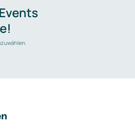
 Events
e!
zuwählen.
en