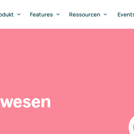
odukt
Features
Ressourcen
Event
swesen