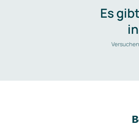
Es gib
i
Versuchen
B