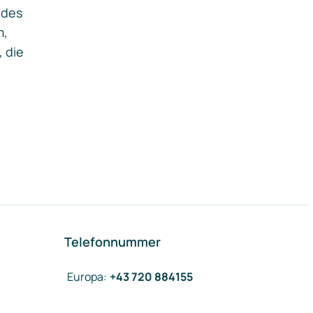
ides
m,
, die
Telefonnummer
Europa
:
+43 720 884155