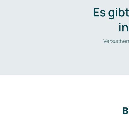
Es gib
i
Versuchen
B