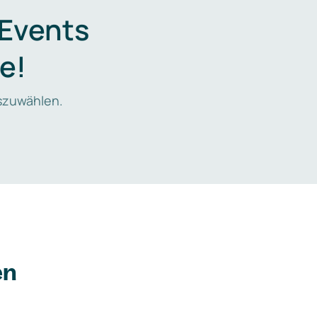
 Events
e!
zuwählen.
en