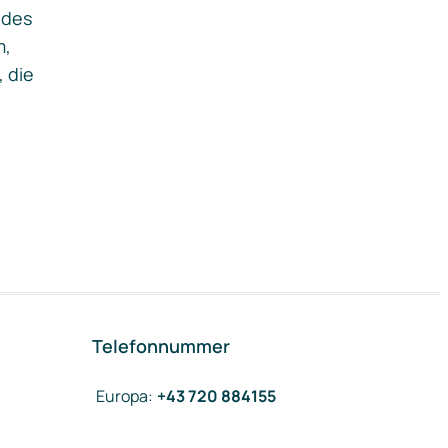
ides
m,
, die
Telefonnummer
Europa
:
+43 720 884155