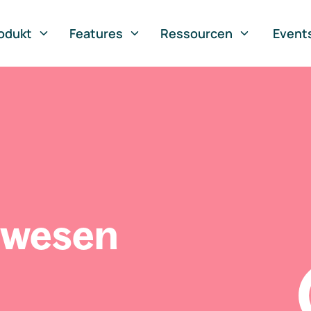
odukt
Features
Ressourcen
Event
swesen