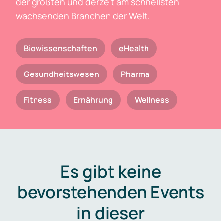
der größten und derzeit am schnellsten
wachsenden Branchen der Welt.
Biowissenschaften
eHealth
Gesundheitswesen
Pharma
Fitness
Ernährung
Wellness
Es gibt keine
bevorstehenden Events
in dieser