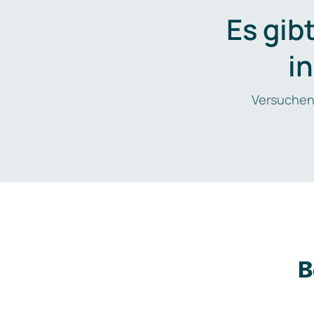
Es gib
i
Versuchen
B