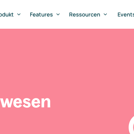
odukt
Features
Ressourcen
Event
swesen