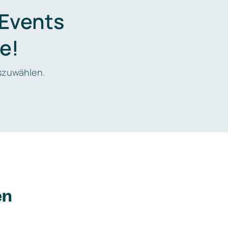
 Events
e!
zuwählen.
en