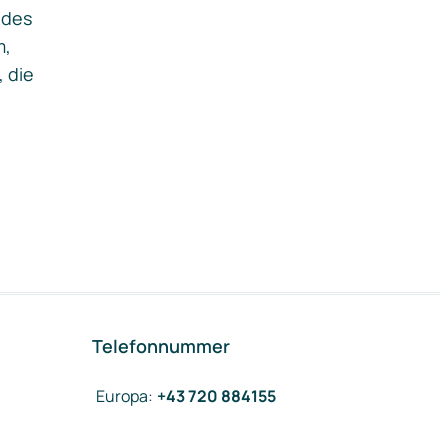
ides
m,
, die
Telefonnummer
Europa
:
+43 720 884155