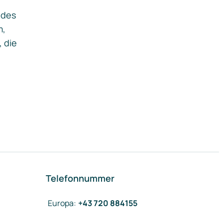
ides
m,
, die
Telefonnummer
Europa
:
+43 720 884155