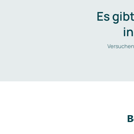
Es gib
i
Versuchen
B