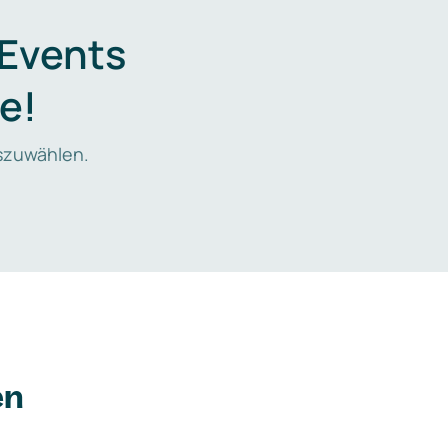
 Events
e!
zuwählen.
en