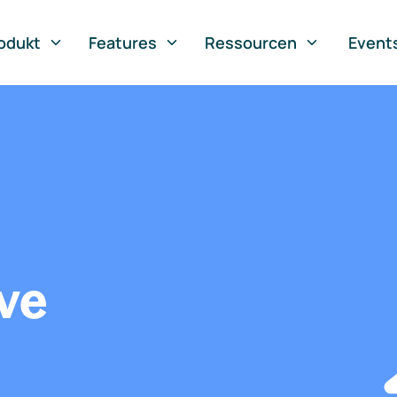
odukt
Features
Ressourcen
Event
ve