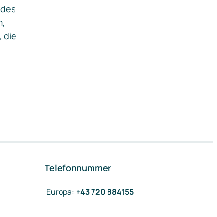
ides
m,
, die
Telefonnummer
Europa
:
+43 720 884155