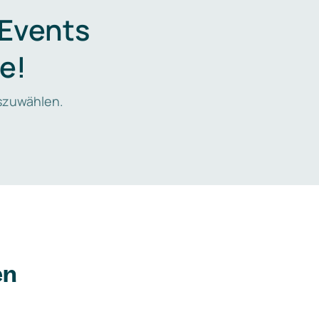
 Events
e!
zuwählen.
en