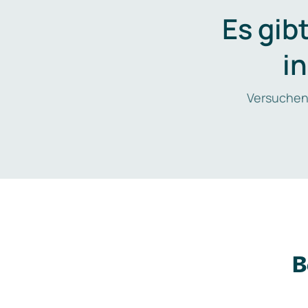
Es gib
i
Versuchen
B