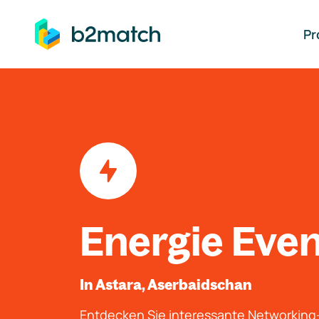
auptinhalt springen
Pr
Energie Eve
In Astara, Aserbaidschan
Entdecken Sie interessante Networkin