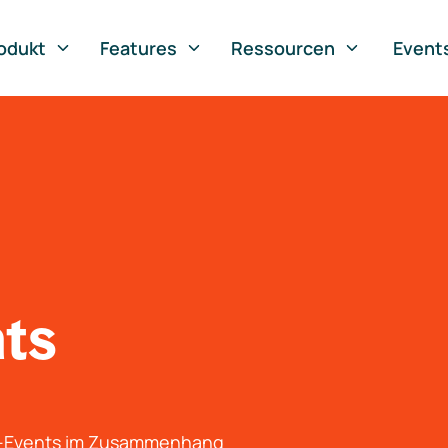
odukt
Features
Ressourcen
Event
nts
g-Events im Zusammenhang