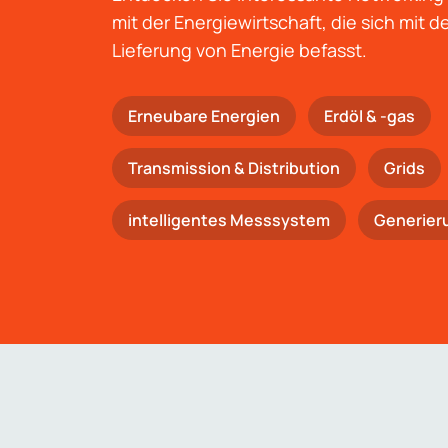
mit der Energiewirtschaft, die sich mit 
Lieferung von Energie befasst.
Erneubare Energien
Erdöl & -gas
Trans­mis­si­on & Distribution
Grids
intelligentes Messsystem
Generier