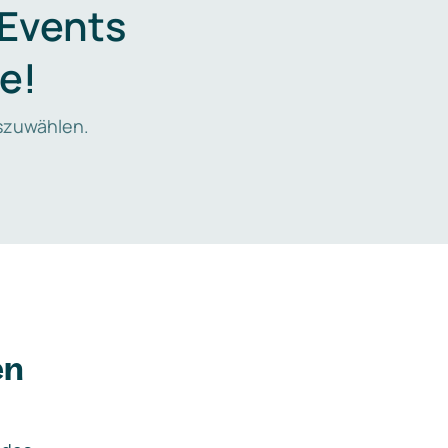
 Events
e!
zuwählen.
en