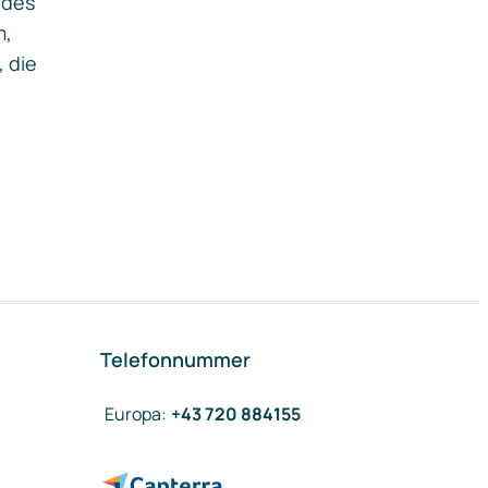
ides
m,
, die
Telefonnummer
Europa
:
+43 720 884155