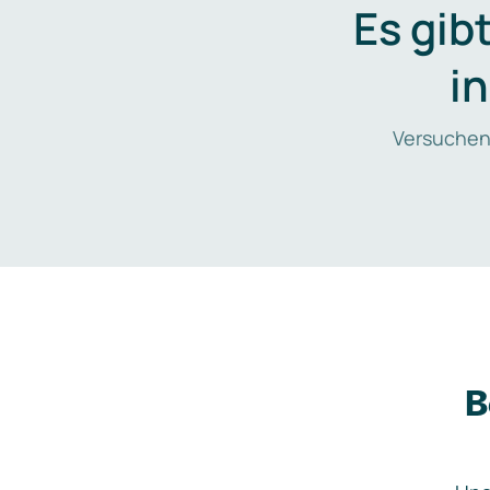
Es gib
i
Versuchen
B