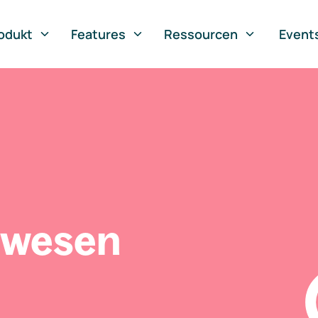
odukt
Features
Ressourcen
Event
swesen