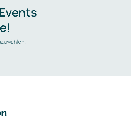
 Events
e!
zuwählen.
en