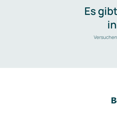
Es gib
i
Versuchen
B