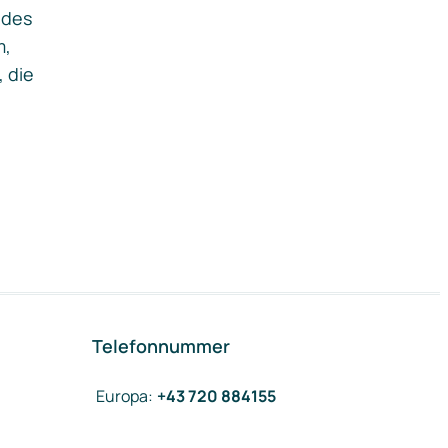
ides
m,
, die
Telefonnummer
Europa
:
+43 720 884155