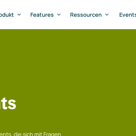
odukt
Features
Ressourcen
Event
ts
nts, die sich mit Fragen