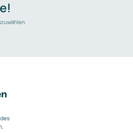
e!
zuwählen.
en
ides
m,