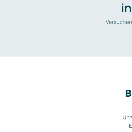
i
Versuchen
B
Una
E