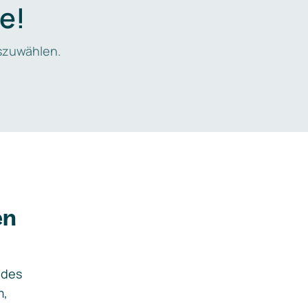
e!
zuwählen.
en
ides
m,