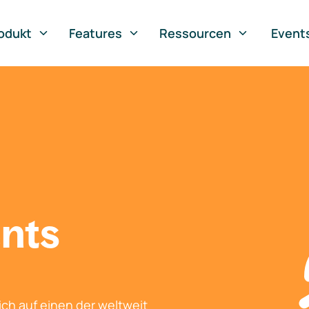
odukt
Features
Ressourcen
Event
nts
ch auf einen der weltweit