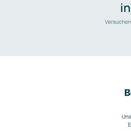
i
Versuchen
B
Una
E