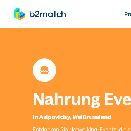
auptinhalt springen
Pr
Nahrung Eve
In Asipovichy, Weißrussland
Entdecken Sie Networking-Events, die si