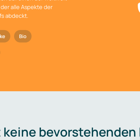
der alle Aspekte der
fs abdeckt.
ke
Bio
t keine bevorstehenden