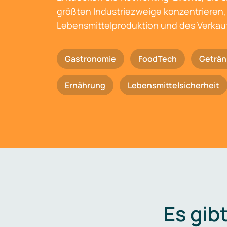
größten Industriezweige konzentrieren, 
Lebensmittelproduktion und des Verkau
Gastronomie
FoodTech
Geträn
Ernährung
Lebensmittelsicherheit
Es gib