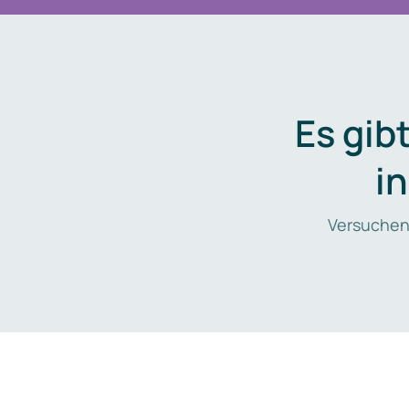
Es gib
i
Versuchen