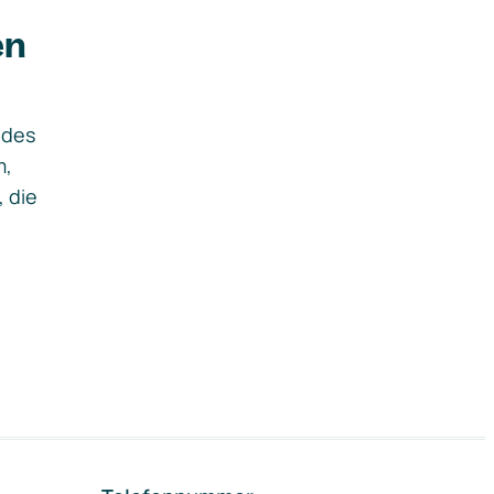
en
ides
m,
, die