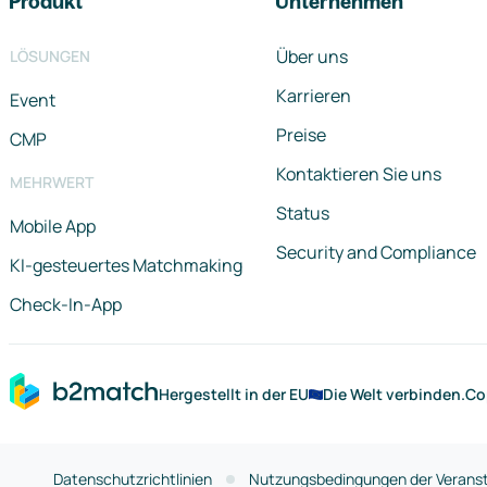
Produkt
Unternehmen
Über uns
LÖSUNGEN
Karrieren
Event
Preise
CMP
Kontaktieren Sie uns
MEHRWERT
Status
Mobile App
Security and Compliance
KI-gesteuertes Matchmaking
Check-In-App
Hergestellt in der EU
Die Welt verbinden.
Co
Datenschutzrichtlinien
Nutzungsbedingungen der Veranst