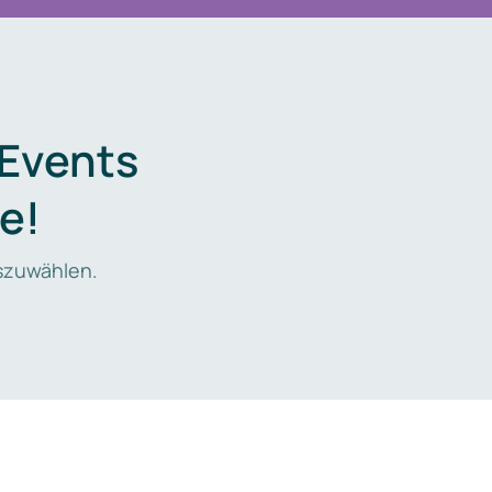
 Events
e!
zuwählen.