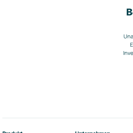
B
Una
E
Inve
Footer-Navigation