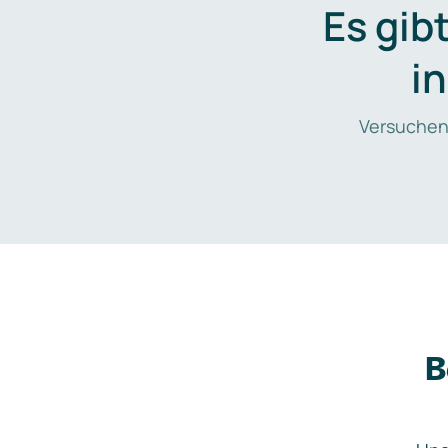
Es gib
i
Versuchen
B