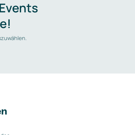
 Events
e!
zuwählen.
en