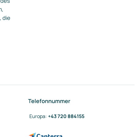
ides
m,
, die
Telefonnummer
Europa
:
+43 720 884155