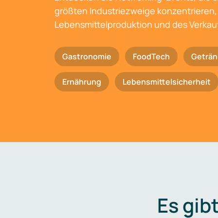
größten Industriezweige konzentrieren, 
Lebensmittelproduktion und des Verkau
Gastronomie
FoodTech
Geträn
Ernährung
Lebensmittelsicherheit
Es gib