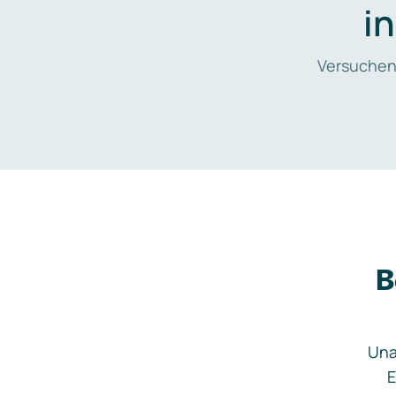
i
Versuchen
B
Una
E