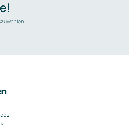
e!
zuwählen.
en
ides
m,