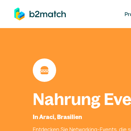
auptinhalt springen
Pr
Nahrung Eve
In Araci, Brasilien
Entdecken Sie Networking-Events, die si