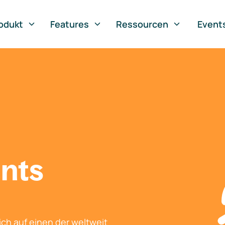
odukt
Features
Ressourcen
Event
nts
ch auf einen der weltweit