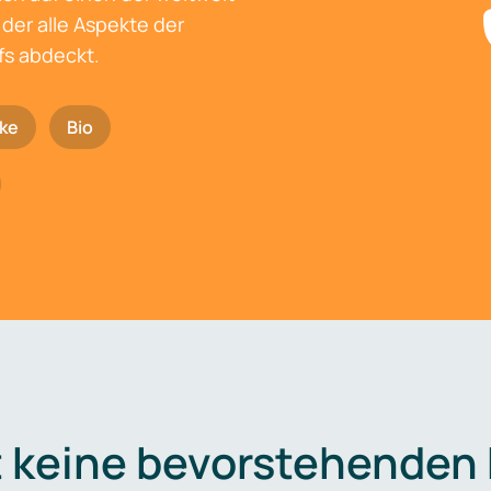
der alle Aspekte der
fs abdeckt.
ke
Bio
t keine bevorstehenden