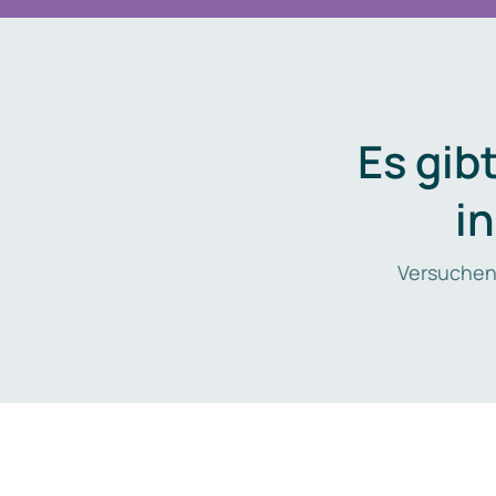
Es gib
i
Versuchen