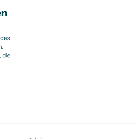
en
ides
m,
, die