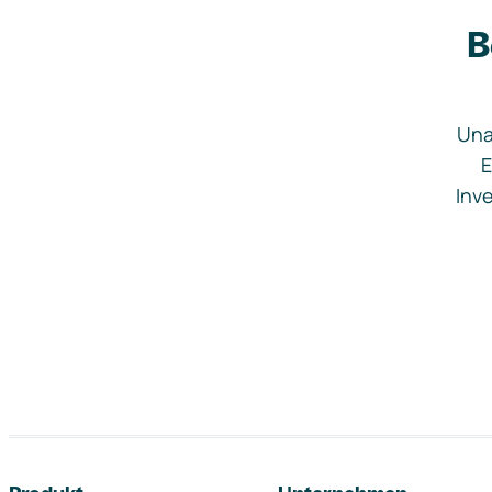
B
Una
E
Inve
Footer-Navigation