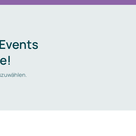
 Events
e!
zuwählen.