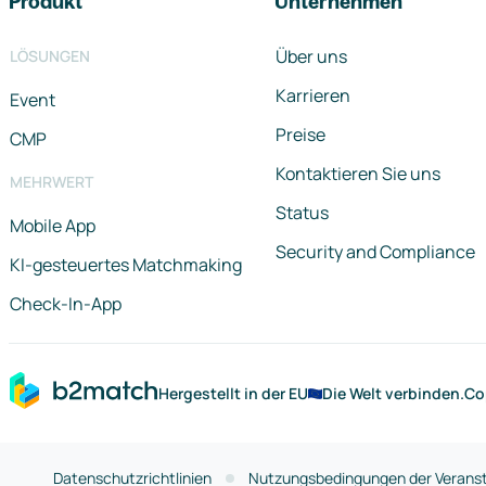
Produkt
Unternehmen
Über uns
LÖSUNGEN
Karrieren
Event
Preise
CMP
Kontaktieren Sie uns
MEHRWERT
Status
Mobile App
Security and Compliance
KI-gesteuertes Matchmaking
Check-In-App
Hergestellt in der EU
Die Welt verbinden.
Co
Datenschutzrichtlinien
Nutzungsbedingungen der Veranst