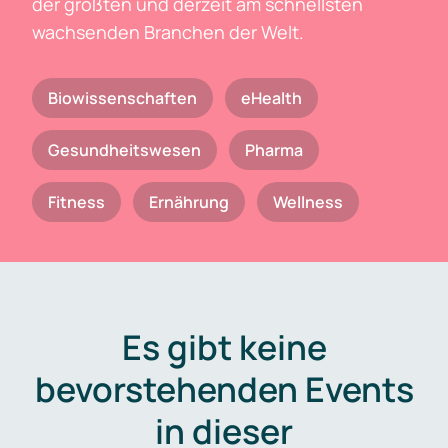
der größten und derzeit am schnellsten
wachsenden Branchen der Welt.
Biowissenschaften
eHealth
Gesundheitswesen
Pharma
Fitness
Ernährung
Wellness
Es gibt keine
bevorstehenden Events
in dieser