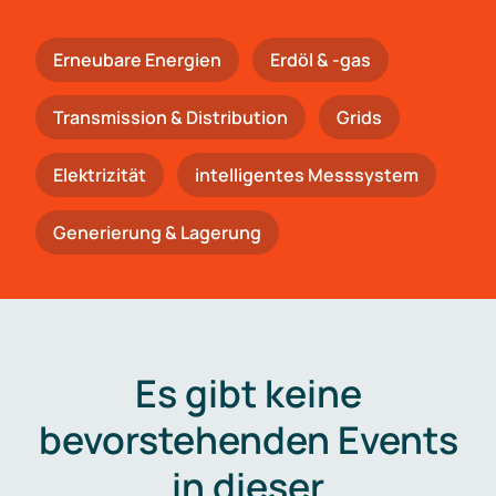
Erneubare Energien
Erdöl & -gas
Trans­mis­si­on & Distribution
Grids
Elektrizität
intelligentes Messsystem
Generierung & Lagerung
Es gibt keine
bevorstehenden Events
in dieser