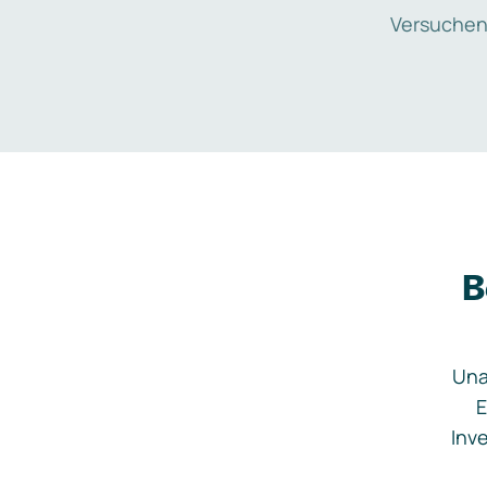
Versuchen
B
Una
E
Inve