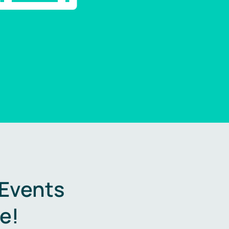
 Events
e!