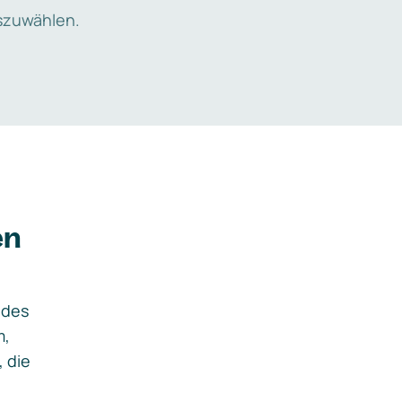
zuwählen.
en
ides
m,
, die