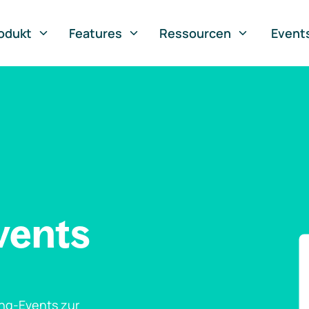
odukt
Features
Ressourcen
Event
vents
ng-Events zur