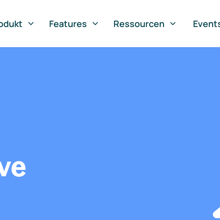
odukt
Features
Ressourcen
Event
ve