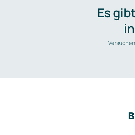
Es gib
i
Versuchen
B