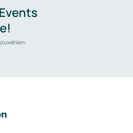
 Events
e!
zuwählen.
en