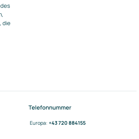
ides
m,
, die
Telefonnummer
Europa
:
+43 720 884155