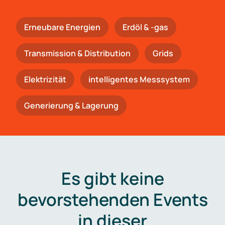
Erneubare Energien
Erdöl & -gas
Trans­mis­si­on & Distribution
Grids
Elektrizität
intelligentes Messsystem
Generierung & Lagerung
Es gibt keine
bevorstehenden Events
in dieser