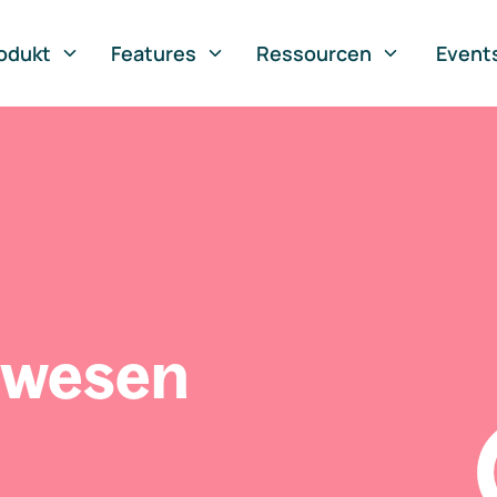
odukt
Features
Ressourcen
Event
swesen