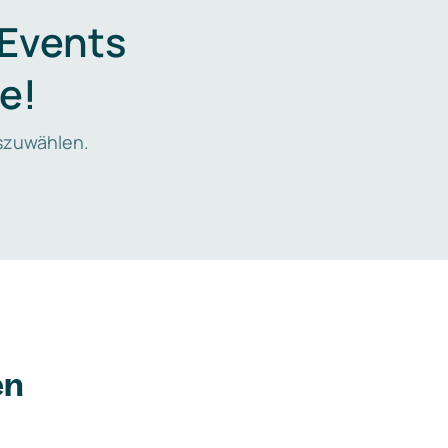
 Events
e!
zuwählen.
en