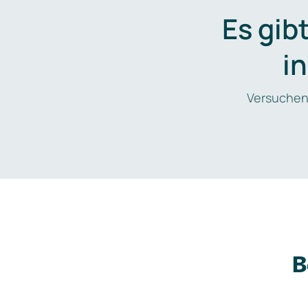
Es gib
i
Versuchen
B