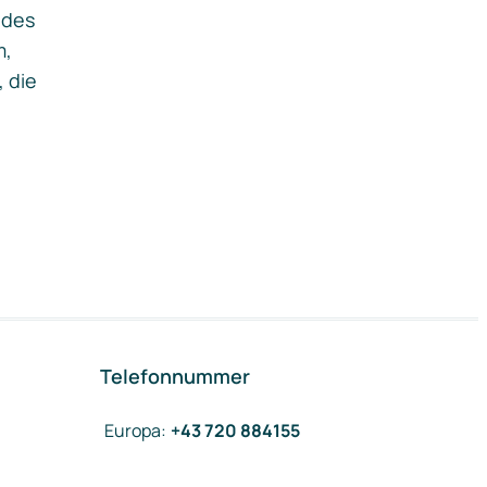
ides
m,
, die
Telefonnummer
Europa
:
+43 720 884155