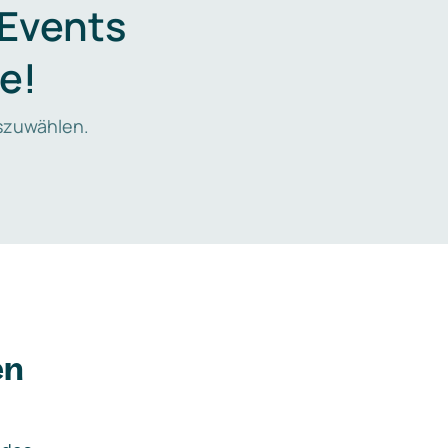
 Events
e!
zuwählen.
en