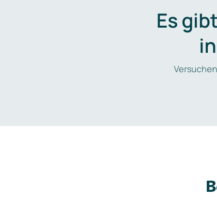
Es gib
i
Versuchen
B