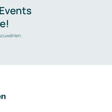
 Events
e!
zuwählen.
en