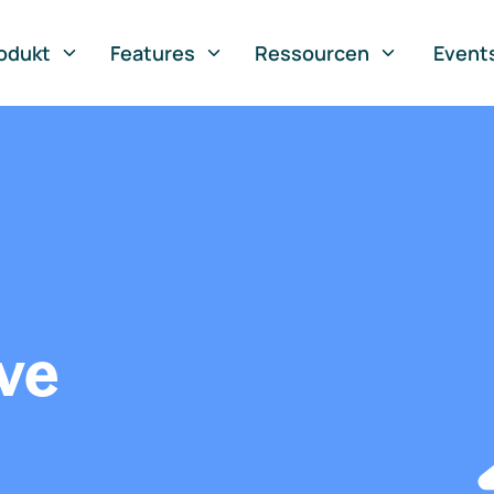
odukt
Features
Ressourcen
Event
ve