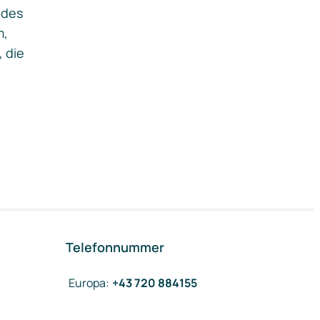
ides
m,
, die
Telefonnummer
Europa
:
+43 720 884155