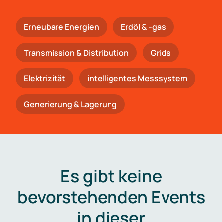
Erneubare Energien
Erdöl & -gas
Trans­mis­si­on & Distribution
Grids
Elektrizität
intelligentes Messsystem
Generierung & Lagerung
Es gibt keine
bevorstehenden Events
in dieser