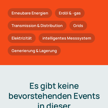
Erneubare Energien
Erdöl & -gas
Trans­mis­si­on & Distribution
Grids
Elektrizität
intelligentes Messsystem
Generierung & Lagerung
Es gibt keine
bevorstehenden Events
in dieser