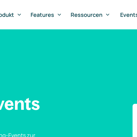
odukt
Features
Ressourcen
Event
vents
ng-Events zur