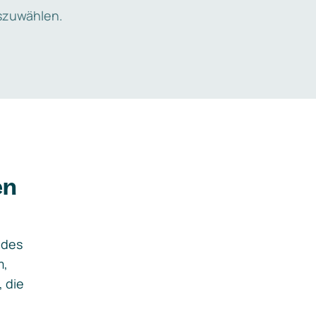
zuwählen.
en
ides
m,
, die