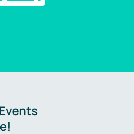
 Events
e!