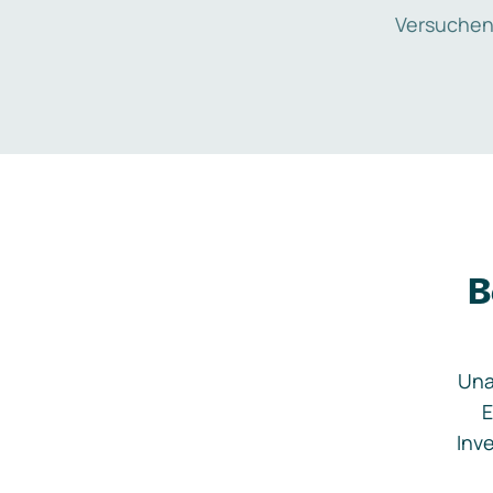
Versuchen
B
Una
E
Inve