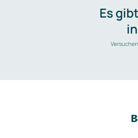
Es gib
i
Versuchen
B