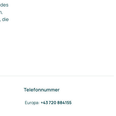
ides
m,
, die
Telefonnummer
Europa
:
+43 720 884155