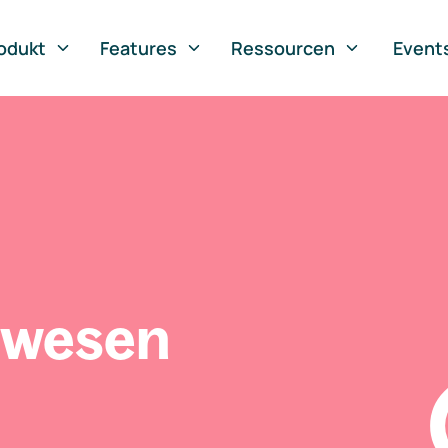
odukt
Features
Ressourcen
Event
swesen