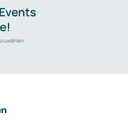
 Events
e!
zuwählen.
en