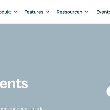
odukt
Features
Ressourcen
Event
vents
, themenübergreifende