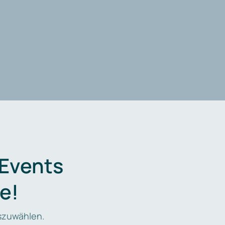
 Events
e!
zuwählen.