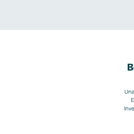
B
Una
E
Inve