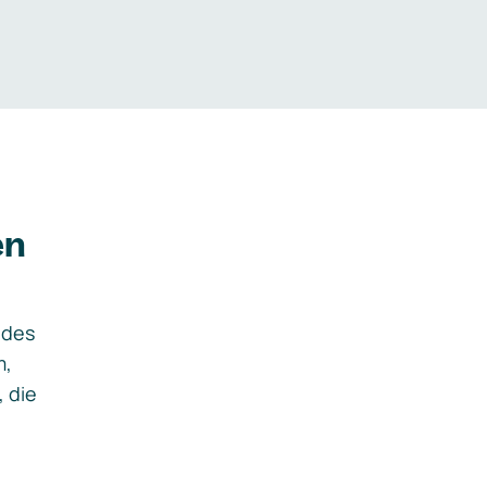
en
ides
m,
, die