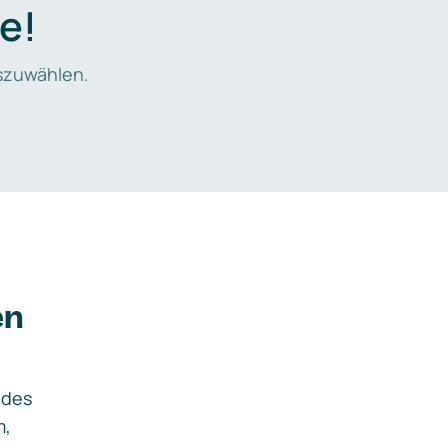
e!
zuwählen.
en
ides
m,