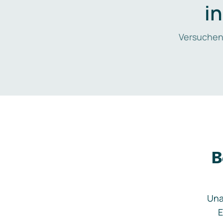
i
Versuchen
B
Una
E