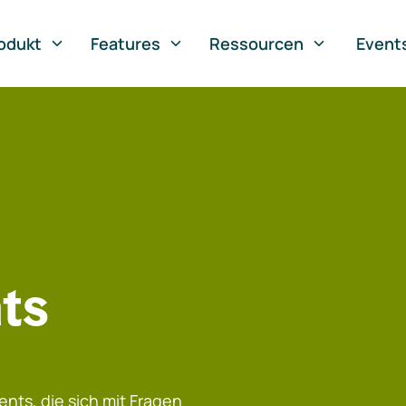
odukt
Features
Ressourcen
Event
ts
nts, die sich mit Fragen