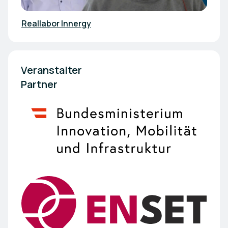
Reallabor Innergy
Veranstalter                                                                                                                                                   
Partner