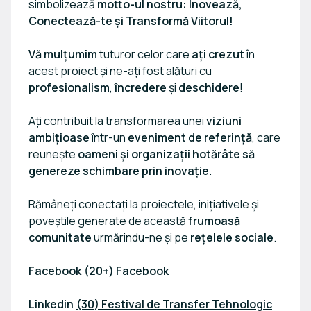
simbolizează
motto-ul nostru: Inovează,
Conectează-te și Transformă Viitorul!
Vă mulțumim
tuturor celor care
ați crezut
în
acest proiect și ne-ați fost alături cu
profesionalism
,
încredere
și
deschidere
!
Ați contribuit la transformarea unei
viziuni
ambițioase
într-un
eveniment de referință
, care
reunește
oameni și organizații hotărâte să
genereze schimbare prin inovație
.
Rămâneți conectați la proiectele, inițiativele și
poveștile generate de această
frumoasă
comunitate
urmărindu-ne și pe
rețelele sociale
.
Facebook
(20+) Facebook
Linkedin
(30) Festival de Transfer Tehnologic