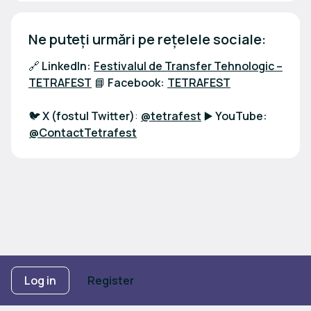
Ne puteți urmări pe rețelele sociale:
🔗
LinkedIn:
Festivalul de Transfer Tehnologic –
TETRAFEST
📘
Facebook:
TETRAFEST
🐦
X (fostul Twitter)
:
@tetrafest
▶️
YouTube:
@ContactTetrafest
Footer navigation
Log in
Terms of Use
Register
Privacy Policy
Imprint
Cookie Settings
Powered by
b2match