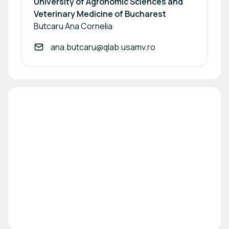
University of Agronomic Sciences and
Veterinary Medicine of Bucharest
Butcaru Ana Cornelia
ana.butcaru@qlab.usamv.ro