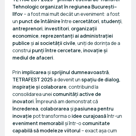
Tehnologic organizat în regiunea București–
Ilfov
– a fost mai mult decât un eveniment: a fost
un
punct de întâlnire
între
cercetători
,
studenți
,
antreprenori
,
investitori
,
organizații
economice
,
reprezentanți ai administrației
publice
și
ai societății civile
, uniți de dorința de a
construi
punți între cercetare, inovație și
mediul de afaceri
.
Prin
implicarea
și
sprijinul dumneavoastră
,
TETRAFEST 2025
a devenit un
spațiu de dialog,
inspirație și colaborare
, contribuind la
consolidarea unei
comunități active de
inovatori
. Împreună am demonstrat că
încrederea
,
colaborarea
și
pasiunea pentru
inovație
pot transforma o
idee curajoasă
într-un
eveniment memorabil
și într-o
comunitate
capabilă să modeleze viitorul
– exact așa cum