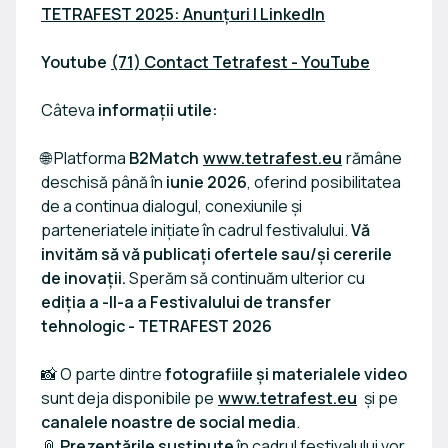
TETRAFEST 2025: Anunțuri | LinkedIn
Youtube
(71) Contact Tetrafest - YouTube
Câteva
informații utile:
🌐 Platforma
B2Match
www.tetrafest.eu
rămâne
deschisă până în
iunie 2026
, oferind posibilitatea
de a continua dialogul, conexiunile și
parteneriatele inițiate în cadrul festivalului.
Vă
invităm să vă publicați ofertele sau/și cererile
de inovații.
Sperăm să continuăm ulterior cu
ediția a -II-a a Festivalului de transfer
tehnologic - TETRAFEST 2026
📸 O parte dintre
fotografiile și materialele video
sunt deja disponibile pe
www.tetrafest.eu
și pe
canalele noastre de social media
.
📎
Prezentările susținute
în cadrul festivalului vor